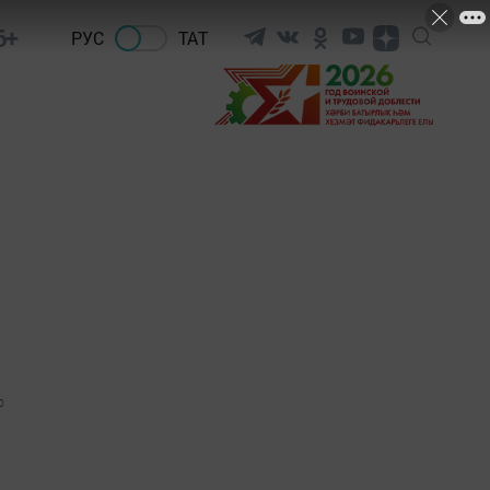
6+
РУС
ТАТ
0