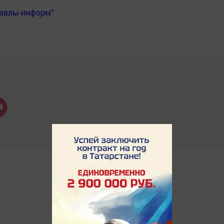
Бавлы-информ"