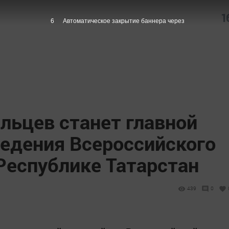
1
4
Автоматическое закрытие баннера через
льцев станет главной
едения Всероссийского
Республике Татарстан
439
0