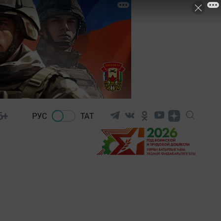
6+
РУС
ТАТ