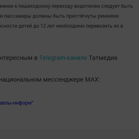
жении к пешеходному переходу водителям следует быть
 и пассажиры должны быть пристёгнуты ремнями
сности детей до 12 лет необходимо перевозить их в
интересным в
Telegram-канале
Татмедиа
в национальном мессенджере MАХ:
Бавлы-информ"