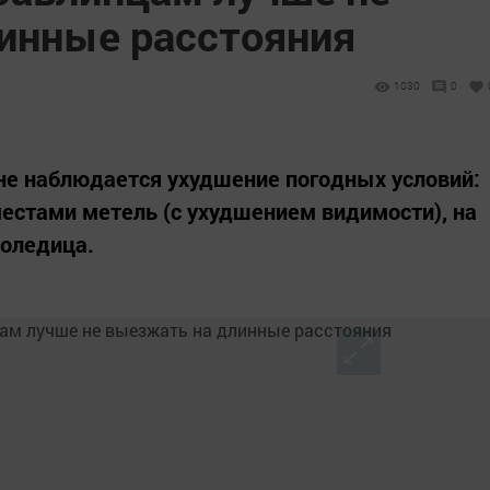
инные расстояния
1030
0
не наблюдается ухудшение погодных условий:
местами метель (с ухудшением видимости), на
лоледица.