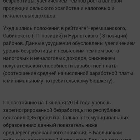
безработицы, увеличением темпов роста валовой
продукции сельского хозяйства и налоговых и
неналоговых доходов.
Ухудшились положения в рейтинге Черемшанского,
Сабинского (-11 позиций) и Нурлатского (-8 позиций)
районов. Данные ухудшения обусловлены увеличением
уровня безработицы и невысоким темпом роста
налоговых и неналоговых доходов, снижением
покупательской способности заработной платы
(соотношение средней начисленной заработной платы
к минимальному потребительскому бюджету).
По состоянию на 1 января 2014 года уровень
зарегистрированной безработицы по республике
составил 0,85 процента. Только в 16 муниципальных
образованиях данный показатель ниже
среднереспубликанского значения. В Бавлинском
районе он составляет 1,6 процента. Больше, чем у нас,