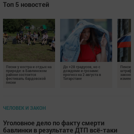
Топ 5 новостей
Песни у костра и отдых на
До +28 градусов, но с
Пенсии,
природе: в Бавлинском
дождями и грозами:
штрафы
районе состоится
прогноз на 2 августа в
законо
фестиваль бардовской
Татарстане
изменен
песни
ЧЕЛОВЕК И ЗАКОН
Уголовное дело по факту смерти
бавлинки в результате ДТП всё-таки