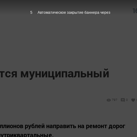
1
4
Автоматическое закрытие баннера через
ётся муниципальный
797
0
иллионов рублей направить на ремонт дорог
нутриквартальные.