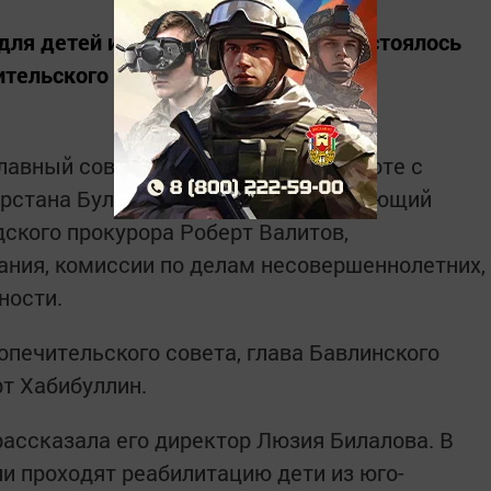
для детей и подростков «Семья» состоялось
тельского совета.
лавный советник управления по работе с
арстана Булат Фахрутдинов, исполняющий
дского прокурора Роберт Валитов,
ания, комиссии по делам несовершеннолетних,
ности.
опечительского совета, глава Бавлинского
т Хабибуллин.
рассказала его директор Люзия Билалова. В
 проходят реабилитацию дети из юго-