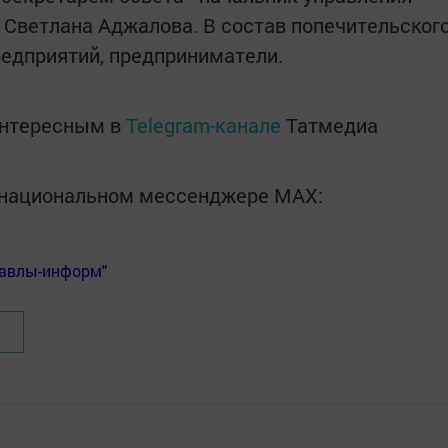
Светлана Аджалова. В состав попечительског
редприятий, предприниматели.
интересным в
Telegram-канале
Татмедиа
в национальном мессенджере MАХ:
Бавлы-информ"