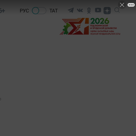
6+
РУС
ТАТ
0