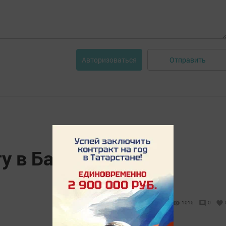
Отправить
Авторизоваться
у в Бавлах помогут
1015
0