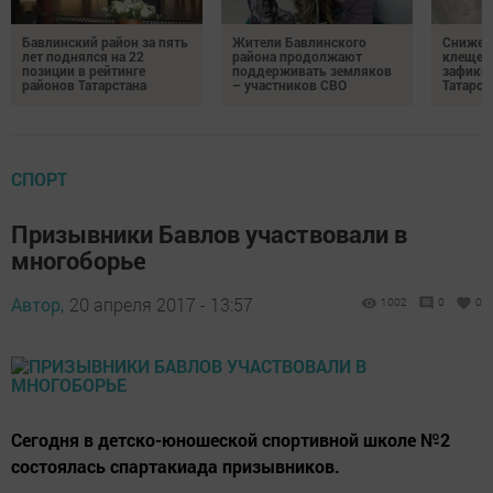
Бавлинский район за пять
Жители Бавлинского
Снижени
лет поднялся на 22
района продолжают
клещей
позиции в рейтинге
поддерживать земляков
зафикс
районов Татарстана
– участников СВО
Татарст
СПОРТ
Призывники Бавлов участвовали в
многоборье
Автор,
20 апреля 2017 - 13:57
1002
0
0
Сегодня в детско-юношеской спортивной школе №2
состоялась спартакиада призывников.