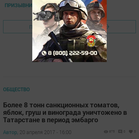
ПРИЗЫВНИКИ
Перейти на страницу новости
ОБЩЕСТВО
Более 8 тонн санкционных томатов,
яблок, груш и винограда уничтожено в
Татарстане в период эмбарго
Автор,
20 апреля 2017 - 16:00
875
0
0