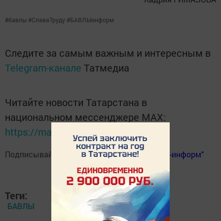
#бавлы #СлаваТруду #БАВЛЫинформ
Следите за самым важным и интересным в
Telegram-канале
Татмедиа
Читайте новости Татарстана в
национальном мессенджере MАХ:
https://max.ru/tatmedia
Подписывайтесь на
телеграм-канал "Бавлы-информ"
Теги:
БАВЛЫ