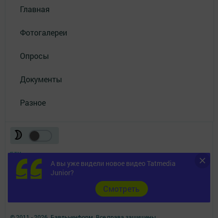
Главная
Фотогалереи
Опросы
Документы
Разное
А вы уже видели новое видео Tatmedia
Junior?
Телефон АО «ТАТМЕДИА»:
(843) 222 09 84
Cмотреть
16+
© 2011 - 2026. Бавлы-информ. Все права защищены.