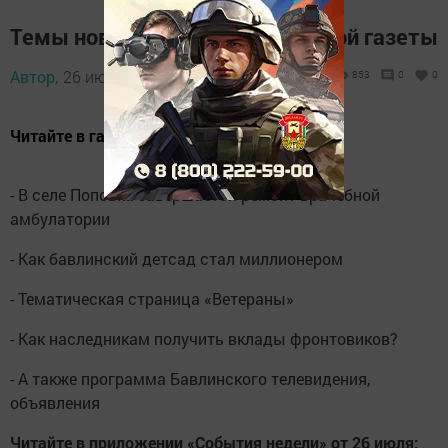
Темы новых номеров Бавлинской газеты
Автор,
26 июля 2013 - 04:04
853
0
0
Читайте в газете «Слава труду» от 26 июля:
- В селе Поповка завершается ремонт врачебной
амбулатории
- Как бавлинский детсад стал миллионером
- Тематическая страница «Ветераны»
- Как наследникам получить вклады фронтовиков?
- А также программа Бавлинского телевидения,
объявления
Читайте в приложении «События недели» от 26 июля: