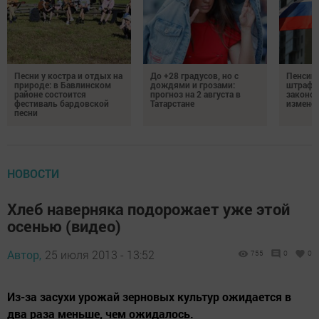
Песни у костра и отдых на
До +28 градусов, но с
Пенсии,
природе: в Бавлинском
дождями и грозами:
штрафы
районе состоится
прогноз на 2 августа в
законо
фестиваль бардовской
Татарстане
изменен
песни
НОВОСТИ
Хлеб наверняка подорожает уже этой
осенью (видео)
Автор,
25 июля 2013 - 13:52
755
0
0
Из-за засухи урожай зерновых культур ожидается в
два раза меньше, чем ожидалось.