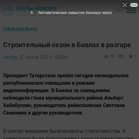
БАВЛЫ-ИНФОРМ
16+
4
Автоматическое закрытие баннера через
Газета "Слава труду" - Бавлинский район
ОФИЦИАЛЬНО
Строительный сезон в Бавлах в разгаре
Автор,
27 июля 2013 - 06:04
702
0
0
Президент Татарстана провёл сегодня еженедельное
республиканское совещание в режиме
видеоконференции. В Бавлах за совещанием
наблюдали глава муниципального района Альберт
Хабибуллин, руководитель райисполкома Светлана
Самонина и другие руководители.
В центре внимания были вопросы строительства. К
совещанию были подготовлены данные министерства