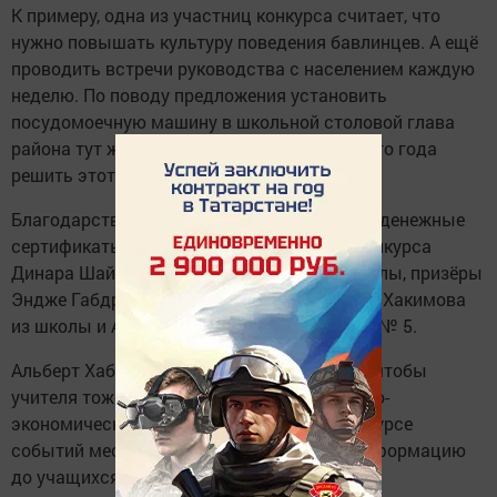
К примеру, одна из участниц конкурса считает, что
нужно повышать культуру поведения бавлинцев. А ещё
проводить встречи руководства с населением каждую
неделю. По поводу предложения установить
посудомоечную машину в школьной столовой глава
района тут же дал задание к началу учебного года
решить этот вопрос в пятой школе.
Благодарственные письма главы района и денежные
сертификаты получили победительница конкурса
Динара Шайдуллина из Исергаповской школы, призёры
Эндже Габдрахимова из школы №1, Айгуль Хакимова
из школы и Алина Габдрафикова из школы № 5.
Альберт Хабибуллин высказал пожелание, чтобы
учителя тоже вникали в вопросы социально-
экономического развития района, были в курсе
событий местной жизни и доводили эту информацию
до учащихся.