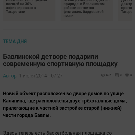
клещей на 30%
природе: в Бавлинском
дождям
зафиксировано в
районе состоится
прогноз
Татарстане
фестиваль бардовской
Татарст
песни
ТЕМА ДНЯ
Бавлинской детворе подарили
современную спортивную площадку
Автор,
1 июня 2014 - 07:27
635
0
0
Новый объект расположен во дворе домов по улице
Калинина, где расположены двух-трёхэтажные дома,
прилегающие к частной застройке старой (нижней)
части города Бавлы.
Здесь теперь есть баскетбольная площадка со