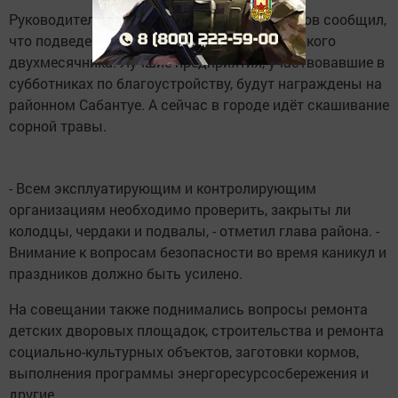
Руководитель горисполкома Равиль Шарипов сообщил,
что подведены итоги санитарно-экологического
двухмесячника. Лучшие предприятия, участвовавшие в
субботниках по благоустройству, будут награждены на
районном Сабантуе. А сейчас в городе идёт скашивание
сорной травы.
- Всем эксплуатирующим и контролирующим
организациям необходимо проверить, закрыты ли
колодцы, чердаки и подвалы, - отметил глава района. -
Внимание к вопросам безопасности во время каникул и
праздников должно быть усилено.
На совещании также поднимались вопросы ремонта
детских дворовых площадок, строительства и ремонта
социально-культурных объектов, заготовки кормов,
выполнения программы энергоресурсосбережения и
другие.