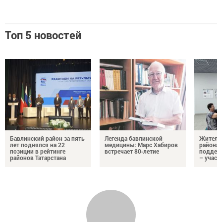
Топ 5 новостей
Бавлинский район за пять
Легенда бавлинской
Жители
лет поднялся на 22
медицины: Марс Хабиров
района
позиции в рейтинге
встречает 80‑летие
поддер
районов Татарстана
– участ