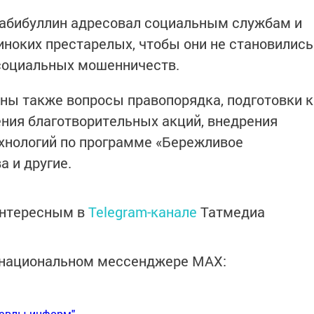
Хабибуллин адресовал социальным службам и
диноких престарелых, чтобы они не становились
социальных мошенничеств.
ны также вопросы правопорядка, подготовки к
ения благотворительных акций, внедрения
хнологий по программе «Бережливое
а и другие.
интересным в
Telegram-канале
Татмедиа
в национальном мессенджере MАХ:
Бавлы-информ"