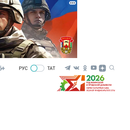
6+
РУС
ТАТ