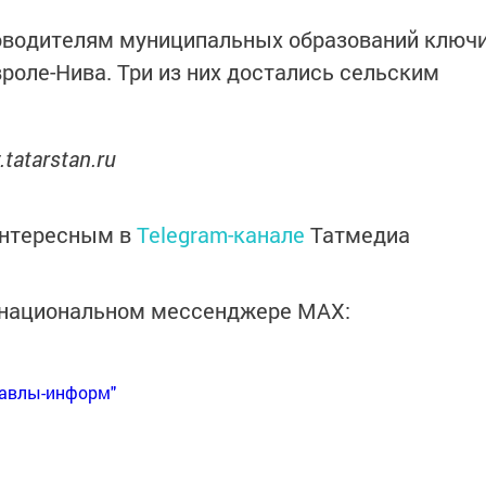
оводителям муниципальных образований ключ
роле-Нива. Три из них достались сельским
.tatarstan.ru
интересным в
Telegram-канале
Татмедиа
в национальном мессенджере MАХ:
Бавлы-информ"