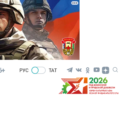
6+
РУС
ТАТ