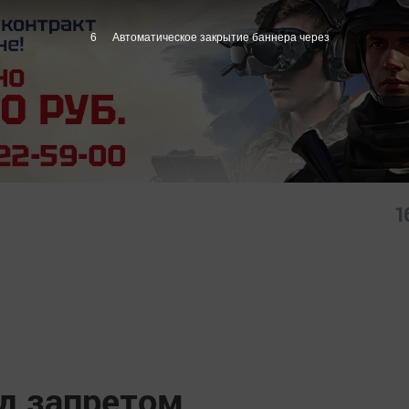
5
Автоматическое закрытие баннера через
1
д запретом