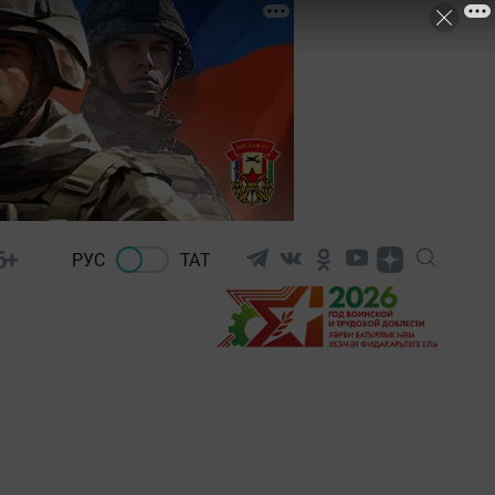
6+
РУС
ТАТ