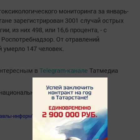
ксикологического мониторинга за январь-
тане зарегистрирован 3001 случай острых
, из них 498, или 16,6 процента, - с
 Роспотребнадзор. От отравлений
 умерло 147 человек.
интересным в
Telegram-канале
Татмедиа
в национальном мессенджере MАХ:
Бавлы-информ"