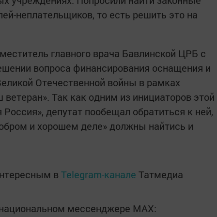
ых учреждениях. Попросили найти законные
ей-неплательщиков, то есть решить это на
аместитель главного врача Бавлинской ЦРБ с
решении вопроса финансирования оснащения и
Великой Отечественной войны в рамках
 ветеран». Так как одним из инициаторов этой
 Россия», депутат пообещал обратиться к ней,
 добром и хорошем деле» должны найтись и
интересным в
Telegram-канале
Татмедиа
в национальном мессенджере MАХ: