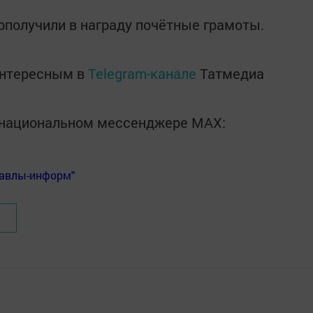
грполучили в награду почётные грамоты.
интересным в
Telegram-канале
Татмедиа
в национальном мессенджере MАХ:
Бавлы-информ"