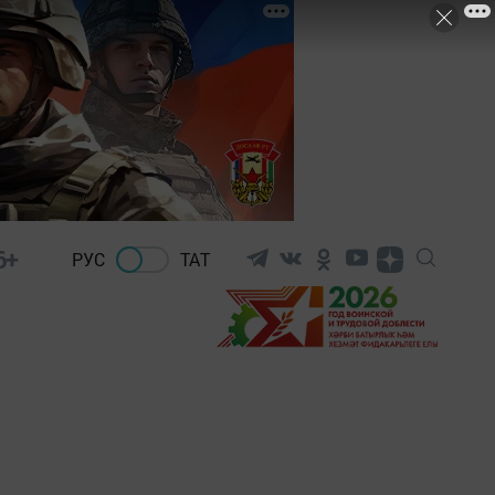
6+
РУС
ТАТ