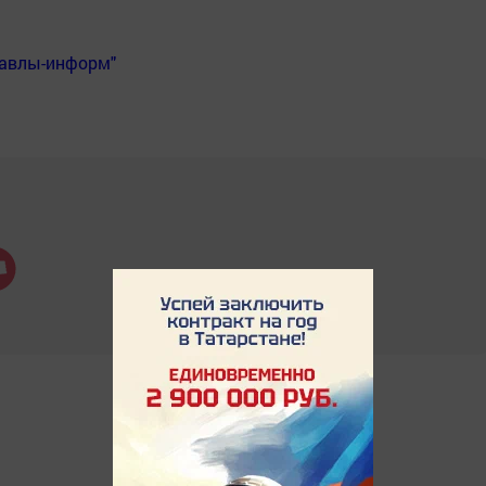
Бавлы-информ"