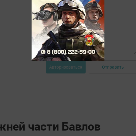
Отправить
Авторизоваться
жней части Бавлов