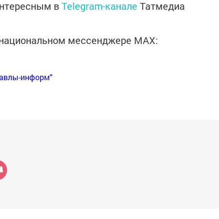
интересным в
Telegram-канале
Татмедиа
в национальном мессенджере MАХ:
Бавлы-информ"