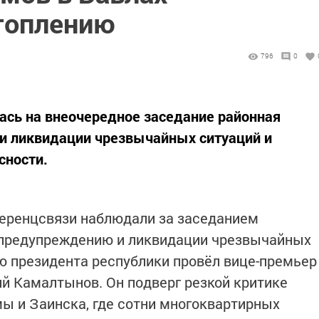
топлению
796
0
лась на внеочередное заседание районная
и ликвидации чрезвычайных ситуаций и
сности.
еренцсвязи наблюдали за заседанием
 предупреждению и ликвидации чрезвычайных
ию президента республики провёл вице-премьер
й Камалтынов. Он подверг резкой критике
мы и Заинска, где сотни многоквартирных