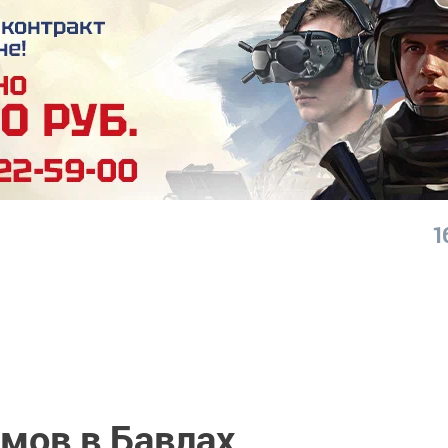
1
мов в Бавлах