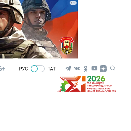
6+
РУС
ТАТ