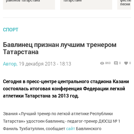
районов Татарстана
Татарстане
фестив
песни
СПОРТ
Бавлинец признан лучшим тренером
Татарстана
Автор,
19 декабря 2013 - 18:13
863
0
0
Сегодня в пресс-центре центрального стадиона Казани
состоялась итоговая конференция Федерации легкой
атлетики Татарстана за 2013 год.
Звания «Лучший тренер по легкой атлетике Республики
Татарстан» удостоен бавлинец - педагог-тренер ДЮСШ № 1
Фаниль Тухбатуллин, сообщает
сайт
Бавлинского