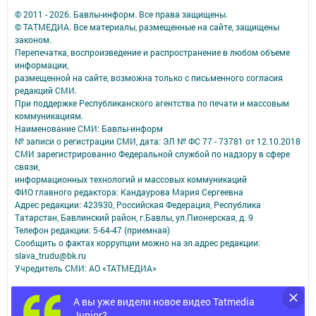
© 2011 - 2026. Бавлы-информ. Все права защищены.
© ТАТМЕДИА. Все материалы, размещенные на сайте, защищены
законом.
Перепечатка, воспроизведение и распространение в любом объеме
информации,
размещенной на сайте, возможна только с письменного согласия
редакций СМИ.
При поддержке Республиканского агентства по печати и массовым
коммуникациям.
Наименование СМИ: Бавлы-информ
№ записи о регистрации СМИ, дата: ЭЛ № ФС 77 - 73781 от 12.10.2018
СМИ зарегистрированно Федеральной службой по надзору в сфере
связи,
информационных технологий и массовых коммуникаций
ФИО главного редактора: Кандаурова Мария Сергеевна
Адрес редакции: 423930, Российская Федерация, Республика
Татарстан, Бавлинский район, г.Бавлы, ул.Пионерская, д. 9
Телефон редакции: 5-64-47 (приемная)
Сообщить о фактах коррупции можно на эл.адрес редакции:
slava_trudu@bk.ru
Учредитель СМИ: АО «ТАТМЕДИА»
Антикоррупционная политика
А вы уже видели новое видео Tatmedia
АО «ТАТМЕДИА» использует «cookie»
для персонализации сервисов и
Junior?