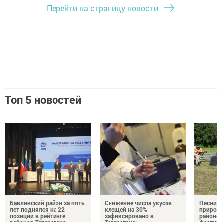
Перейти на страницу новости
Топ 5 новостей
Бавлинский район за пять
Снижение числа укусов
Песни у
лет поднялся на 22
клещей на 30%
природе
позиции в рейтинге
зафиксировано в
районе 