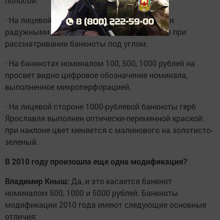
полосой.
· На лицевой стороне есть поле со скрытыми
радужными полосами, которые появляются при
рассматривании банкноты под углом.
· На банкнотах номиналом 100, 500, 1000 рублей на
просвет видно цифровое обозначение номинала,
выполненное микроперфорацией.
· На лицевой стороне 1000-рублевой банкноты герб
Ярославля выполнен оптически-переменной краской:
при наклоне цвет меняется с малинового на золотисто-
зеленый.
В 2010 году произошла еще одна модификация?
Владимир Кныш:
Да, и это касается банкнот
номиналом 500, 1000 и 5000 рублей. Банкноты
модификации 2010 года имеют следующие основные
отличия: