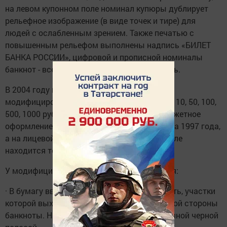
на левом купонном поле номинал купюры дублирует
рельефное изображение (в виде точек и тире) для
людей с ослабленным зрением. Также печатью с
повышенным рельефом выполнены надпись «БИЛЕТ
БАНКА РОССИИ», цифровой и прописной номиналы
банкнот - все это можно проверить на ощупь.
В 2004 году в обращение были введены
модифицированные банкноты номиналами 10, 50, 100,
500, 1000 рублей. Их формат, цветовое и сюжетное
оформление аналогичны банкнотам образца 1997 года,
а на лицевой стороне на узком купонном поле
находится текст «МОДИФИКАЦИЯ 2004 г.».
У модифицированных банкнот есть отличия:
· В бумагу введена ныряющая защитная нить, участки
которой выходят на поверхность с оборотной стороны
банкноты. На просвет нить выглядит сплошной черной