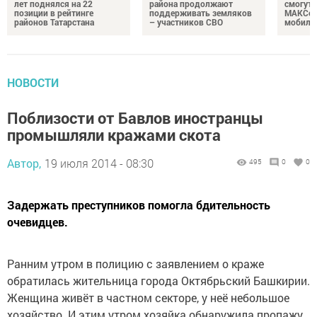
лет поднялся на 22
района продолжают
смогут 
позиции в рейтинге
поддерживать земляков
МАКСом
районов Татарстана
– участников СВО
мобиль
НОВОСТИ
Поблизости от Бавлов иностранцы
промышляли кражами скота
Автор,
19 июля 2014 - 08:30
495
0
0
Задержать преступников помогла бдительность
очевидцев.
Ранним утром в полицию с заявлением о краже
обратилась жительница города Октябрьский Башкирии.
Женщина живёт в частном секторе, у неё небольшое
хозяйство. И этим утром хозяйка обнаружила пропажу