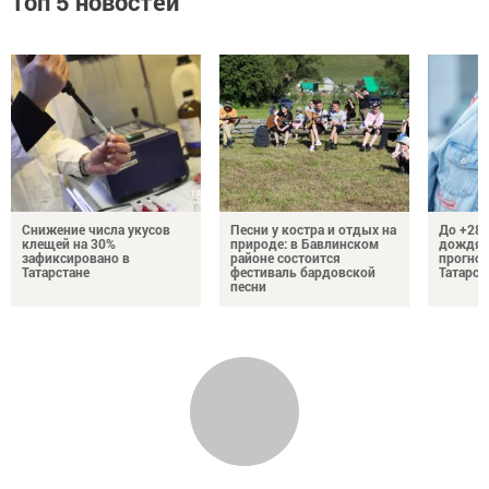
Топ 5 новостей
Снижение числа укусов
Песни у костра и отдых на
До +28 
клещей на 30%
природе: в Бавлинском
дождям
зафиксировано в
районе состоится
прогноз
Татарстане
фестиваль бардовской
Татарст
песни