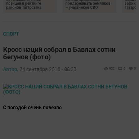
позиции в рейтинге
поддерживать земляков
зафикс
районов Татарстана
– участников СВО
Татарст
СПОРТ
Кросс наций собрал в Бавлах сотни
бегунов (фото)
Автор,
24 сентября 2016 - 08:33
922
0
0
С погодой очень повезло