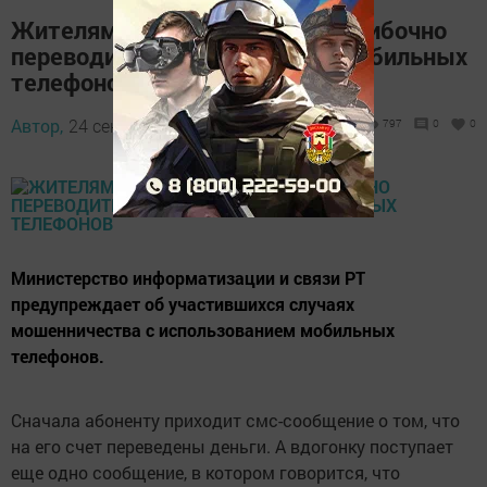
Жителям Татарстана стали "ошибочно
переводить" деньги на счета мобильных
телефонов
Автор,
24 сентября 2016 - 08:37
797
0
0
Министерство информатизации и связи РТ
предупреждает об участившихся случаях
мошенничества с использованием мобильных
телефонов.
Сначала абоненту приходит смс-сообщение о том, что
на его счет переведены деньги. А вдогонку поступает
еще одно сообщение, в котором говорится, что