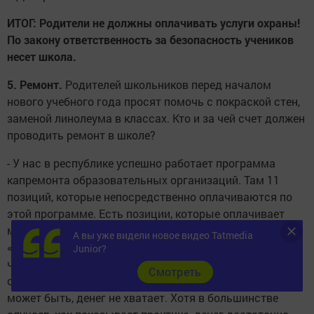
ИТОГ:
Родители не должны оплачивать услуги охраны!
По закону ответственность за безопасность учеников
несет школа.
5. Ремонт.
Родителей школьников перед началом
нового учебного года просят помочь с покраской стен,
заменой линолеума в классах. Кто и за чей счет должен
проводить ремонт в школе?
- У нас в республике успешно работает программа
капремонта образовательных организаций. Там 11
позиций, которые непосредственно оплачиваются по
этой программе. Есть позиции, которые оплачивает
муниципалитет. Кроме того есть прекрасная акция
А вы уже видели новое видео Tatmedia
«Помоги своей школе». То есть здесь опять речь о том,
Junior?
что директора школ неправильно организовывают
Cмотреть
свою работу. Ремонт в школе проходит! Естественно,
может быть, денег не хватает. Хотя в большинстве