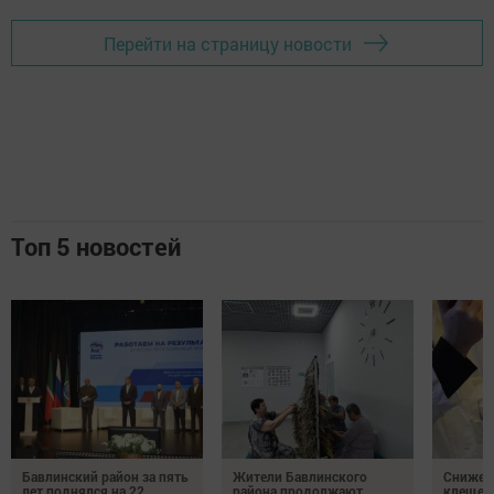
Перейти на страницу новости
Топ 5 новостей
Бавлинский район за пять
Жители Бавлинского
Снижени
лет поднялся на 22
района продолжают
клещей