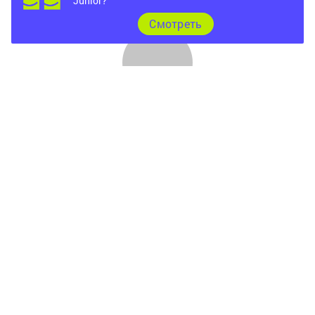
Junior?
Cмотреть
Главная
Фотогалереи
Опросы
Документы
Разное