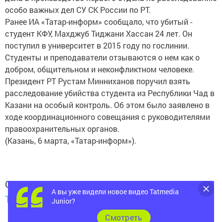
особо важных дел СУ СК России по РТ.
Ранее ИА «Татар-информ» сообщало, что убитый -
студент КФУ, Махджуб Тиджани Хассан 24 лет. Он
поступил в университет в 2015 году по гослинии.
Студенты и преподаватели отзываются о нем как о
добром, общительном и неконфликтном человеке.
Президент РТ Рустам Минниханов поручил взять
расследование убийства студента из Республики Чад в
Казани на особый контроль. Об этом было заявлено в
ходе координационного совещания с руководителями
правоохранительных органов.
(Казань, 6 марта, «Татар-информ»).
Следите за самым важным и интересным в
А вы уже видели новое видео Tatmedia
Telegram-канале
Татмедиа
Junior?
Cмотреть