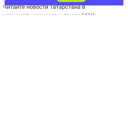
Читайте новости Татарстана в
национальном мессенджере MАХ:
https://max.ru/tatmedia
Подписывайтесь на
телеграм-канал "Бавлы-информ"
Перейти на страницу новости