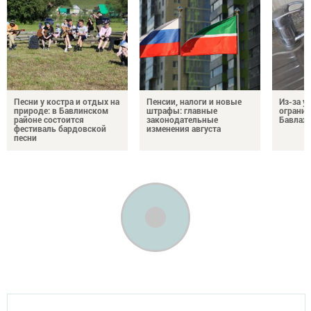
Песни у костра и отдых на
Пенсии, налоги и новые
Из-за у
природе: в Бавлинском
штрафы: главные
огранич
районе состоится
законодательные
Бавлах
фестиваль бардовской
изменения августа
песни