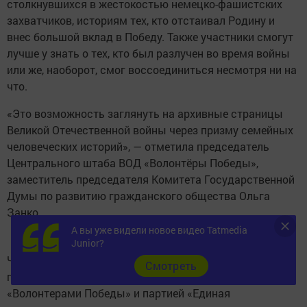
столкнувшихся в жестокостью немецко-фашистских
захватчиков, историям тех, кто отстаивал Родину и
внес большой вклад в Победу. Также участники смогут
лучше у знать о тех, кто был разлучен во время войны
или же, наоборот, смог воссоединиться несмотря ни на
что.
«Это возможность заглянуть на архивные страницы
Великой Отечественной войны через призму семейных
человеческих историй», — отметила председатель
Центрального штаба ВОД «Волонтёры Победы»,
заместитель председателя Комитета Государственной
Думы по развитию гражданского общества Ольга
Занко.
А вы уже видели новое видео Tatmedia
Junior?
Чтобы принять участие в мероприятии, необходимо
Cмотреть
пройти регистрацию на сайте. Игра организована
«Волонтерами Победы» и партией «Единая