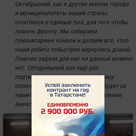
Октябрьский, как и другие многие города
и муниципалитеты нашей страны,
сплотился в единый тыл, для того чтобы
помочь фронту. Мы собираем
гуманитарные конвои и делаем всё, чтоб
наши ребята побыстрее вернулись домой.
Главнее задачи для нас на данный момент
нет. Сегодняшний зал ещё раз
подтверждает наше единение, нашу
сплочённость, я уверен, победа будет за
нами! – отметил в своём выступлении
Алексей Пальчинский.