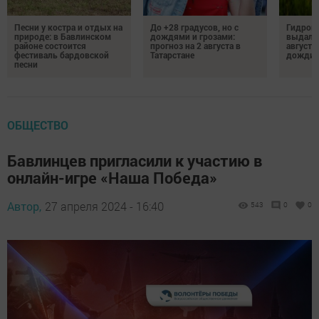
Песни у костра и отдых на
До +28 градусов, но с
Гидроме
природе: в Бавлинском
дождями и грозами:
выдалс
районе состоится
прогноз на 2 августа в
августе
фестиваль бардовской
Татарстане
дожди, 
песни
ОБЩЕСТВО
Бавлинцев пригласили к участию в
онлайн-игре «Наша Победа»
Автор,
27 апреля 2024 - 16:40
543
0
0