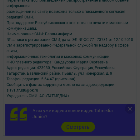
Перепечатка, воспроизведение и распространение в любом объеме
информации,
размещенной на сайте, возможна только с письменного согласия
редакций СМИ.
При поддержке Республиканского агентства по печати и массовым
коммуникациям.
Наименование СМИ: Бавлы-информ
№ записи о регистрации СМИ, дата: ЭЛ № ФС 77 - 73781 от 12.10.2018
СМИ зарегистрированно Федеральной службой по надзору в сфере
связи,
информационных технологий и массовых коммуникаций
ФИО главного редактора: Кандаурова Мария Сергеевна
Адрес редакции: 423930, Российская Федерация, Республика
Татарстан, Бавлинский район, г.Бавлы, ул.Пионерская, д. 9
Телефон редакции: 5-64-47 (приемная)
Сообщить о фактах коррупции можно на эл.адрес редакции:
slava_trudu@bk.ru
Учредитель СМИ: АО «ТАТМЕДИА»
Антикоррупционная политика
А вы уже видели новое видео Tatmedia
АО «ТАТМЕДИА» использует «cookie»
для персонализации сервисов и
Junior?
удобства пользователей сайтом.
Использование «cookie» можно отменить в настройках браузера.
Cмотреть
Политика конфиденциальности