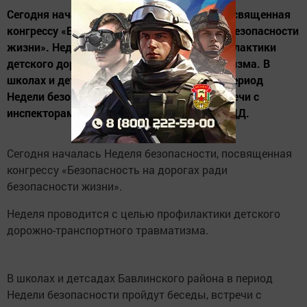
Сегодня началась Неделя безопасности, посвященная
конгрессу «Безопасность на дорогах ради безопасности
жизни». Неделя проводится с целью профилактики
детского дорожно-транспортного травматизма. В
школах и детсадах Бавлинского района в период
Недели безопасности пройдут беседы, встречи с
инспекторами Бавлинского отделения ГИБДД.
Сегодня началась Неделя безопасности, посвященная
конгрессу «Безопасность на дорогах ради
безопасности жизни».
Неделя проводится с целью профилактики детского
дорожно-транспортного травматизма.
В школах и детсадах Бавлинского района в период
Недели безопасности пройдут беседы, встречи с