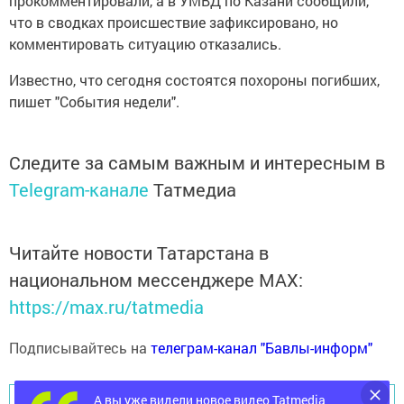
прокомментировали, а в УМВД по Казани сообщили,
что в сводках происшествие зафиксировано, но
комментировать ситуацию отказались.
Известно, что сегодня состоятся похороны погибших,
пишет "События недели".
Следите за самым важным и интересным в
Telegram-канале
Татмедиа
Читайте новости Татарстана в
национальном мессенджере MАХ:
https://max.ru/tatmedia
Подписывайтесь на
телеграм-канал "Бавлы-информ"
А вы уже видели новое видео Tatmedia
Перейти на страницу новости