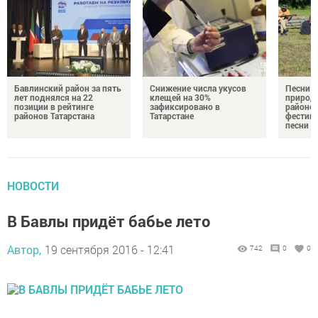
Бавлинский район за пять
Снижение числа укусов
Песни у
лет поднялся на 22
клещей на 30%
природе
позиции в рейтинге
зафиксировано в
районе 
районов Татарстана
Татарстане
фестив
песни
НОВОСТИ
В Бавлы придёт бабье лето
Автор,
19 сентября 2016 - 12:41
742
0
0