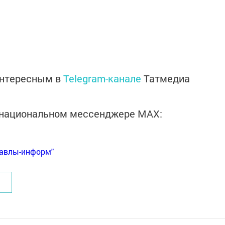
интересным в
Telegram-канале
Татмедиа
в национальном мессенджере MАХ:
Бавлы-информ"