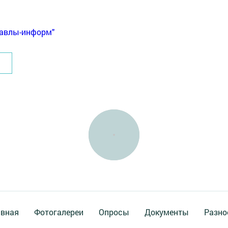
Бавлы-информ"
авная
Фотогалереи
Опросы
Документы
Разно