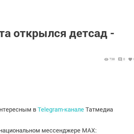
та открылся детсад -
738
0
интересным в
Telegram-канале
Татмедиа
в национальном мессенджере MАХ: