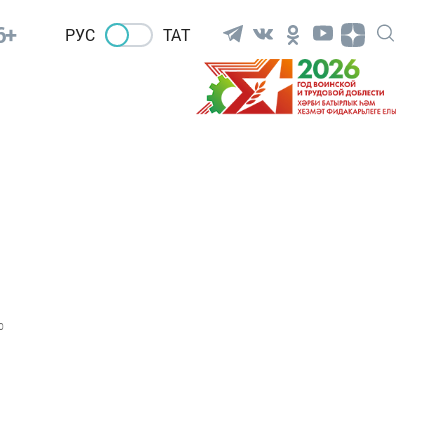
6+
РУС
ТАТ
0