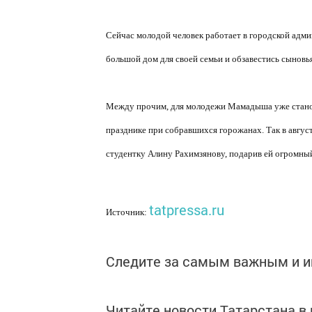
Сейчас молодой человек работает в городской адми
большой дом для своей семьи и обзавестись сыновь
Между прочим, для молодежи Мамадыша уже станов
празднике при собравшихся горожанах. Так в авгу
студентку Алину Рахимзянову, подарив ей огромный 
tatpressa.ru
Источник:
Следите за самым важным и 
Читайте новости Татарстана 