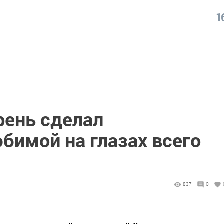
1
рень сделал
бимой на глазах всего
837
0