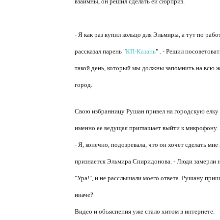
взаимны, он решил сделать ей сюрприз.
- Я как раз купил кольцо для Эльмиры, а тут по ра
рассказал парень "
КП-Казань
" . - Решил посоветов
такой день, который мы должны запомнить на всю жи
город.
Свою избранницу Рушан привел на городскую елку и
именно ее ведущая приглашает выйти к микрофону. А
- Я, конечно, подозревала, что он хочет сделать мне
признается Эльмира Спиридонова. - Люди замерли на
"Ура!", и не расслышали моего ответа. Рушану пришл
иначе?
Видео и объяснения уже стало хитом в интернете.