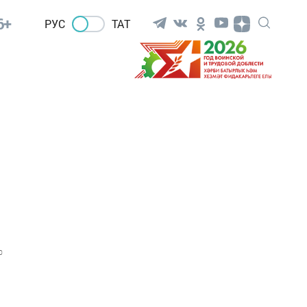
6+
РУС
ТАТ
0