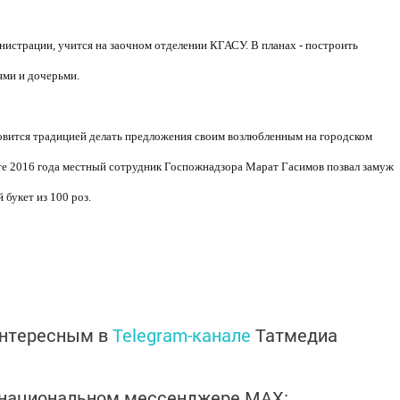
нистрации, учится на заочном отделении КГАСУ. В планах - построить
ями и дочерьми.
ится традицией делать предложения своим возлюбленным на городском
сте 2016 года местный сотрудник Госпожнадзора Марат Гасимов позвал замуж
букет из 100 роз.
интересным в
Telegram-канале
Татмедиа
в национальном мессенджере MАХ: