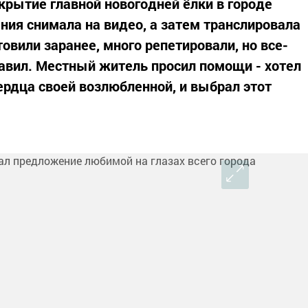
крытие главной новогодней ёлки в городе
ия снимала на видео, а затем транслировала
товили заранее, много репетировали, но все-
равил. Местный житель просил помощи - хотел
ердца своей возлюбленной, и выбрал этот