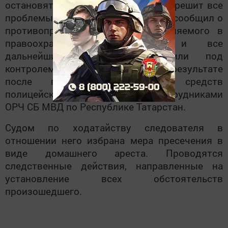
остановят сотрудники полиции, он решит все
проблемы. В дальнейшем мужчина сообщил о
противоправных действиях обвиняемого в
правоохранительные органы, и все
дальнейшие действия проходили под
контролем оперативных служб. В результате
после получения денежных средств
полицейский был задержан сотрудниками
ОРЧ СБ МВД по Республике Татарстан.
Судом по ходатайству следователя в
отношении него избрана мера пресечения в
виде домашнего ареста. Проводятся
следственные действия, направленные на
установление всех обстоятельств
произошедшего.