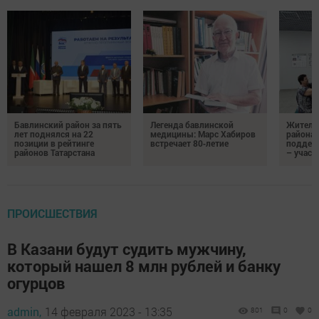
Бавлинский район за пять
Легенда бавлинской
Жители
лет поднялся на 22
медицины: Марс Хабиров
района
позиции в рейтинге
встречает 80‑летие
поддер
районов Татарстана
– участ
ПРОИСШЕСТВИЯ
В Казани будут судить мужчину,
который нашел 8 млн рублей и банку
огурцов
admin,
14 февраля 2023 - 13:35
801
0
0