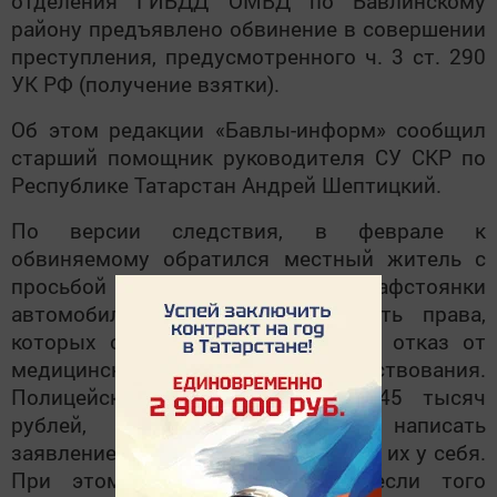
отделения ГИБДД ОМВД по Бавлинскому
району предъявлено обвинение в совершении
преступления, предусмотренного ч. 3 ст. 290
УК РФ (получение взятки).
Об этом редакции «Бавлы-информ» сообщил
старший помощник руководителя СУ СКР по
Республике Татарстан Андрей Шептицкий.
По версии следствия, в феврале к
обвиняемому обратился местный житель с
просьбой помочь забрать со штрафстоянки
автомобиль, а также не отдавать права,
которых он был лишён судом за отказ от
медицинского освидетельствования.
Полицейский оценил услуги в 45 тысяч
рублей, посоветовав мужчине написать
заявление об утере прав и оставить их у себя.
При этом он пообещал, что, если того