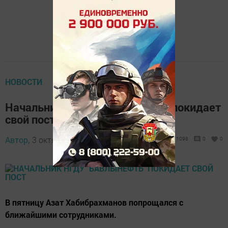
НОВОСТИ
Начальник НГДУ "Бавлынефть" покидает
свой пост
Автор,
3 октября 2016 - 14:47
1098
0
0
В пятницу Азат Хабибрахманов попрощался с
ближайшими сотрудниками.