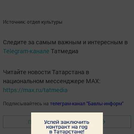
Источник: отдел культуры
Следите за самым важным и интересным в
Telegram-канале
Татмедиа
Читайте новости Татарстана в
национальном мессенджере MАХ:
https://max.ru/tatmedia
Подписывайтесь на
телеграм-канал "Бавлы-информ"
Перейти на страницу новости