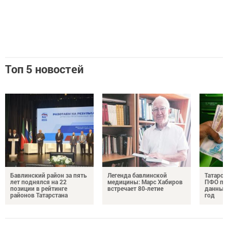
Топ 5 новостей
Бавлинский район за пять
Легенда бавлинской
Татарст
лет поднялся на 22
медицины: Марс Хабиров
ПФО по 
позиции в рейтинге
встречает 80‑летие
данные 
районов Татарстана
год