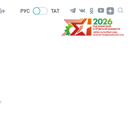
6+
РУС
ТАТ
0