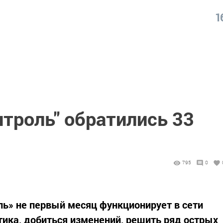
1
троль" обратились 33
795
0
ь» не первый месяц функционирует в сети
ктика, добиться изменений, решить ряд острых