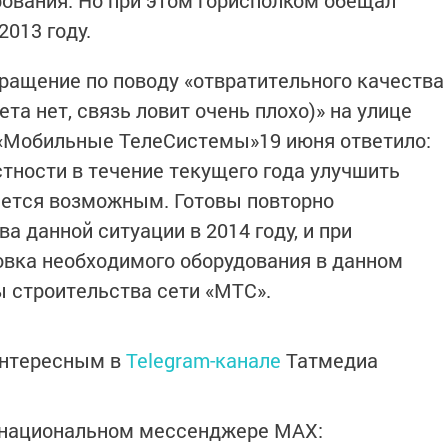
рования. Но при этом горисполком обещал
013 году.
бращение по поводу «отвратительного качества
та нет, связь ловит очень плохо)» на улице
 «Мобильные ТелеСистемы»19 июня ответило:
стности в течение текущего года улучшить
яется возможным. Готовы повторно
а данной ситуации в 2014 году, и при
овка необходимого оборудования в данном
ы строительства сети «МТС».
интересным в
Telegram-канале
Татмедиа
в национальном мессенджере MАХ: