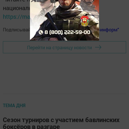
национальном мессенджере MАХ:
https://max.ru/tatmedia
Подписывайтесь на
телеграм-канал "Бавлы-информ"
Перейти на страницу новости
ТЕМА ДНЯ
Сезон турниров с участием бавлинских
боксёров в разгаре