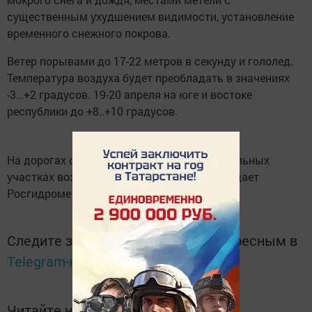
существенным ухудшением видимости, установление
временного снежного покрова.
Ветер порывами до 17-22 метров в секунду и гололед.
Температура воздуха будет преобладать в значениях
-3…+2 градусов. 19-20 апреля на юге и востоке
республики до +8..+10 градусов.
На дорогах ожидается гололедица, на отдельных
участках возможны снежные заносы, передает
Росгидромет.
Следите за самым важным и интересным в
Telegram-канале
Татмедиа
Читайте новости Татарстана в