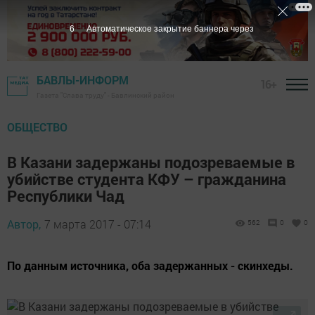
5
Автоматическое закрытие баннера через
БАВЛЫ-ИНФОРМ
16+
Газета "Слава труду" - Бавлинский район
ОБЩЕСТВО
В Казани задержаны подозреваемые в
убийстве студента КФУ – гражданина
Республики Чад
Автор,
7 марта 2017 - 07:14
562
0
0
По данным источника, оба задержанных - скинхеды.