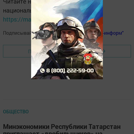
Читайте новости Татарстана в
национальном мессенджере MАХ:
https://max.ru/tatmedia
Подписывайтесь на
телеграм-канал "Бавлы-информ"
Перейти на страницу новости
ОБЩЕСТВО
Минэкономики Республики Татарстан
приглашает «дробильщиков» на