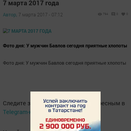
7 марта 2017 года
Автор,
7 марта 2017 - 07:12
794
0
0
Фото дня: У мужчин Бавлов сегодня приятные хлопоты
Фото дня: У мужчин Бавлов сегодня приятные хлопоты
Следите за самым важным и интересным в
Telegram-канале
Татмедиа