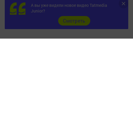
А вы уже видели новое видео Tatmedia
Junior?
Cмотреть
Главная
Фотогалереи
Опросы