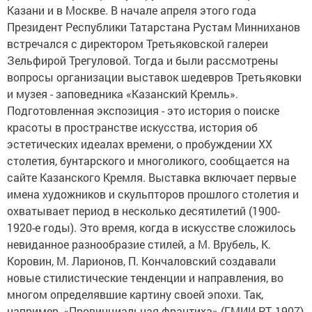
Казани и в Москве. В начале апреля этого года
Президент Республики Татарстана Рустам Минниханов
встречался с директором Третьяковской галереи
Зельфирой Трегуловой. Тогда и были рассмотрены
вопросы организации выставок шедевров Третьяковки
и музея - заповедника «Казанский Кремль».
Подготовленная экспозиция - это история о поиске
красоты в пространстве искусства, история об
эстетических идеалах времени, о пробуждении ХХ
столетия, бунтарского и многоликого, сообщается на
сайте Казанского Кремля. Выставка включает первые
имена художников и скульпторов прошлого столетия и
охватывает период в несколько десятилетий (1900-
1920-е годы). Это время, когда в искусстве сложилось
невиданное разнообразие стилей, а М. Врубель, К.
Коровин, М. Ларионов, П. Кончаловский создавали
новые стилистические тенденции и направления, во
многом определявшие картину своей эпохи. Так,
например, «Провинциальная франтиха» (ГМИИ РТ, 1907)