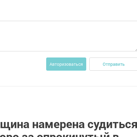
Отправить
Авторизоваться
щина намерена судитьс
юро за опрокинутый в