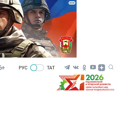
6+
РУС
ТАТ