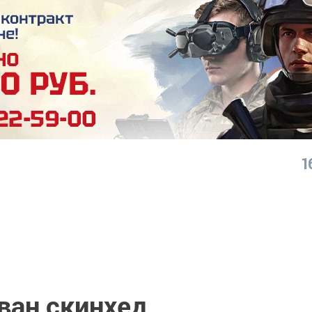
1
ван скинхед,