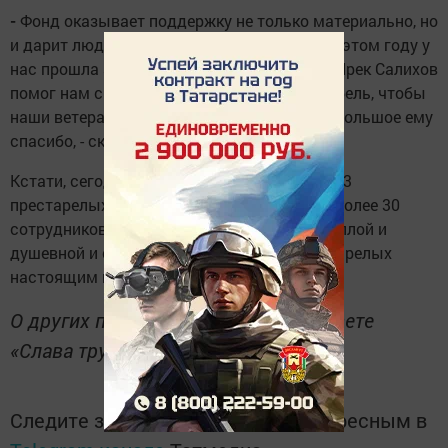
-
Фонд оказывает поддержку не только материально, но
и дарит людям радость, душевное тепло. В этом году у
нас прошла акция «Дорогой наш ветеран» Ирек Салихов
помог нам с оснащением комнат, купил мебель, чтобы
наши ветераны жили в хороших условиях. Большое ему
спасибо, - сказала Татьяна Калимуллина.
Кстати, сегодня в учреждении пребывают 53
престарелых и инвалида, их обслуживают более 30
сотрудников. Встреча получилась очень теплой и
душевной и стала для жителей дома престарелых
настоящим праздником.
О других подробностях читайте в газете
«Слава труду» 14 декабря.
Следите за самым важным и интересным в