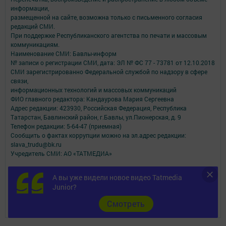
информации,
размещенной на сайте, возможна только с письменного согласия
редакций СМИ.
При поддержке Республиканского агентства по печати и массовым
коммуникациям.
Наименование СМИ: Бавлы-информ
№ записи о регистрации СМИ, дата: ЭЛ № ФС 77 - 73781 от 12.10.2018
СМИ зарегистрированно Федеральной службой по надзору в сфере
связи,
информационных технологий и массовых коммуникаций
ФИО главного редактора: Кандаурова Мария Сергеевна
Адрес редакции: 423930, Российская Федерация, Республика
Татарстан, Бавлинский район, г.Бавлы, ул.Пионерская, д. 9
Телефон редакции: 5-64-47 (приемная)
Сообщить о фактах коррупции можно на эл.адрес редакции:
slava_trudu@bk.ru
Учредитель СМИ: АО «ТАТМЕДИА»
Антикоррупционная политика
А вы уже видели новое видео Tatmedia
АО «ТАТМЕДИА» использует «cookie»
для персонализации сервисов и
Junior?
удобства пользователей сайтом.
Использование «cookie» можно отменить в настройках браузера.
Cмотреть
Политика конфиденциальности