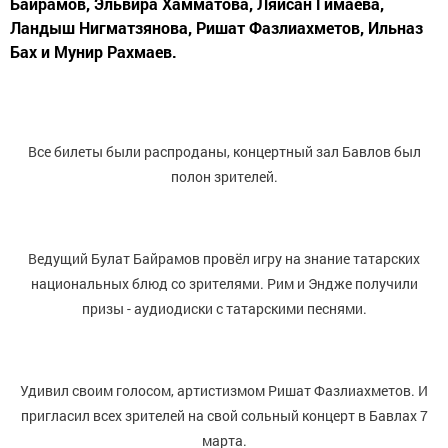
Байрамов, Эльвира Хамматова, Ляйсан Гимаева,
Ландыш Нигматзянова, Ришат Фазлиахметов, Ильназ
Бах и Мунир Рахмаев.
Все билеты были распроданы, концертный зал Бавлов был
полон зрителей.
Ведущий Булат Байрамов провёл игру на знание татарских
национальных блюд со зрителями. Рим и Эндже получили
призы - аудиодиски с татарскими песнями.
Удивил своим голосом, артистизмом Ришат Фазлиахметов. И
пригласил всех зрителей на свой сольный концерт в Бавлах 7
марта.