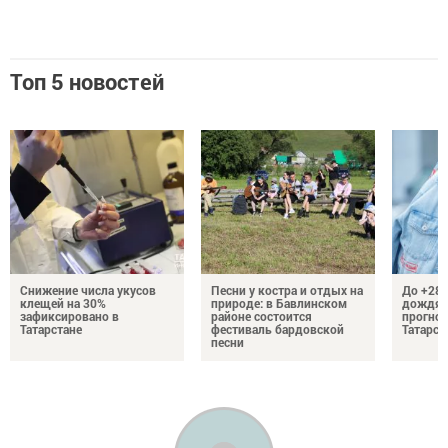
Топ 5 новостей
Снижение числа укусов
Песни у костра и отдых на
До +28 
клещей на 30%
природе: в Бавлинском
дождям
зафиксировано в
районе состоится
прогноз
Татарстане
фестиваль бардовской
Татарст
песни