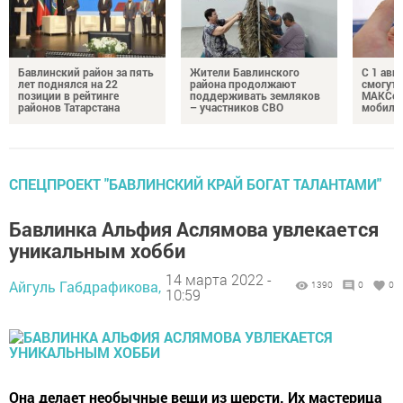
Бавлинский район за пять
Жители Бавлинского
С 1 авг
лет поднялся на 22
района продолжают
смогут 
позиции в рейтинге
поддерживать земляков
МАКСом
районов Татарстана
– участников СВО
мобиль
СПЕЦПРОЕКТ "БАВЛИНСКИЙ КРАЙ БОГАТ ТАЛАНТАМИ"
Бавлинка Альфия Аслямова увлекается
уникальным хобби
14 марта 2022 -
Айгуль Габдрафикова,
1390
0
0
10:59
Она делает необычные вещи из шерсти. Их мастерица