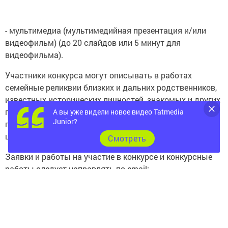
- мультимедиа (мультимедийная презентация и/или
видеофильм) (до 20 слайдов или 5 минут для
видеофильма).
Участники конкурса могут описывать в работах
семейные реликвии близких и дальних родственников,
известных исторических личностей, знакомых и других
граждан, в чьих семьях передаются из поколения в
А вы уже видели новое видео Tatmedia
Junior?
поколение семейные и родовые реликвии, духовные
ценности и традиции.
Cмотреть
Заявки и работы на участие в конкурсе и конкурсные
работы следует направлять по email:
relikvija2014@yandex.ru и sergei.stalnow@yandex.ru до 4
апреля 2017 года.
Следите за самым важным и интересным в