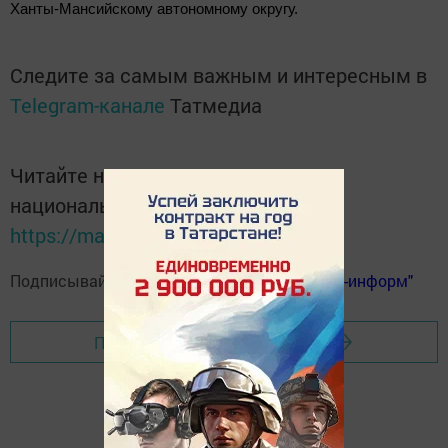
Ханты-Мансийскому автономному округу.
Следите за самым важным и интересным в
Telegram-канале
Татмедиа
Читайте новости Татарстана в
национальном мессенджере MАХ:
https://max.ru/tatmedia
Подписывайтесь на
телеграм-канал "Бавлы-информ"
Перейти на страницу новости