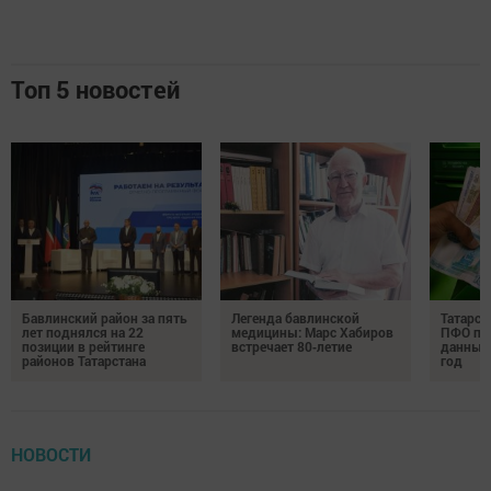
Топ 5 новостей
Бавлинский район за пять
Легенда бавлинской
Татарст
лет поднялся на 22
медицины: Марс Хабиров
ПФО по 
позиции в рейтинге
встречает 80‑летие
данные 
районов Татарстана
год
НОВОСТИ