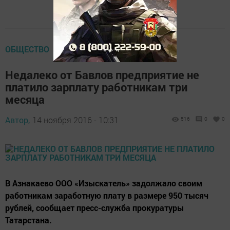
ОБЩЕСТВО
Недалеко от Бавлов предприятие не
платило зарплату работникам три
месяца
Автор,
14 ноября 2016 - 10:31
516
0
0
В Азнакаево ООО «Изыскатель» задолжало своим
работникам заработную плату в размере 950 тысяч
рублей, сообщает пресс-служба прокуратуры
Татарстана.