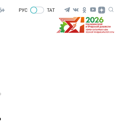
6+
РУС
ТАТ
0
о