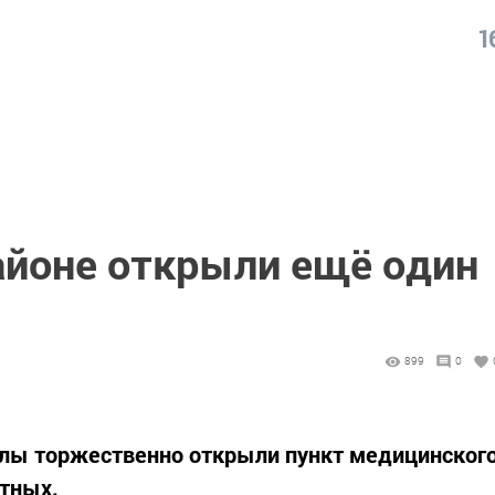
1
айоне открыли ещё один
899
0
алы торжественно открыли пункт медицинског
тных.