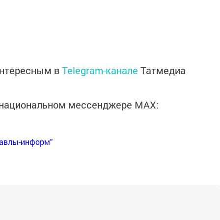
интересным в
Telegram-канале
Татмедиа
в национальном мессенджере MАХ:
Бавлы-информ"