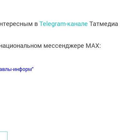
интересным в
Telegram-канале
Татмедиа
в национальном мессенджере MАХ:
Бавлы-информ"