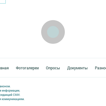
авная
Фотогалереи
Опросы
Документы
Разно
аконом.
ме информации,
 редакций СМИ.
ым коммуникациям.