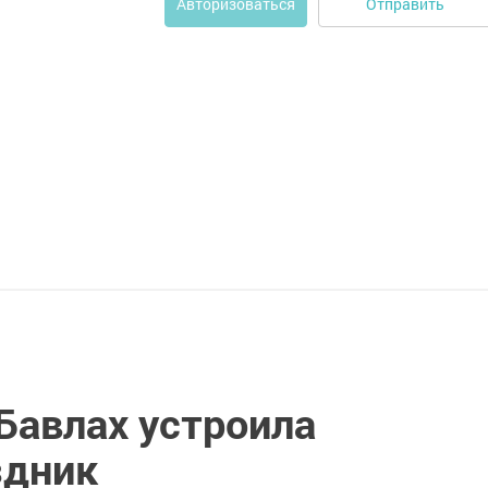
Отправить
Авторизоваться
Бавлах устроила
здник