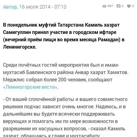
Автор,
16 июля 2014 - 07:10
697
0
0
В понедельник муфтий Татарстана Камиль хазрат
Самигуллин принял участие в городском ифтаре
(вечерний приём пищи во время месяца Рамадан) в
Ленинигорске.
Среди почётных гостей мероприятия был и имам-
мухтасиб Бавлинского района Анвар хазрат Хамитов.
Меджлис собрал более 200 человек, сообщают
«Лениногорские вести»
.
- От вашей сплочённой работы и вашего совместного
решения подчас зависит очень многое. Надеюсь, и в
дальнейшем вы будете всячески поддерживать
верующих и помогать им по мере возможности в
разрешении их насущных вопросов, - сказал Камиль
хазрат, обращаясь к главе и мухтасибату