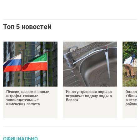
Топ 5 новостей
Пенсии, налоги и новые
Из-за устранения порыва
Эколог
штрафы: главные
ограничат подачу воды в
«Живи, 
законодательные
Бавлах
в селе 
изменения августа
района
ОФИЦИАЛЬНО