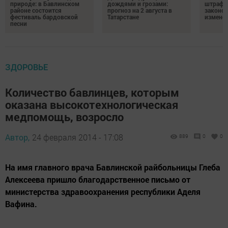
природе: в Бавлинском
дождями и грозами:
штрафы
районе состоится
прогноз на 2 августа в
законо
фестиваль бардовской
Татарстане
изменен
песни
ЗДОРОВЬЕ
Количество бавлинцев, которым
оказана высокотехнологическая
медпомощь, возросло
Автор,
24 февраля 2014 - 17:08
889
0
0
На имя главного врача Бавлинской райбольницы Глеба
Алексеева пришло благодарственное письмо от
министерства здравоохранения республики Аделя
Вафина.