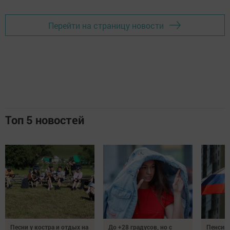
Перейти на страницу новости
Топ 5 новостей
Песни у костра и отдых на
До +28 градусов, но с
Пенсии,