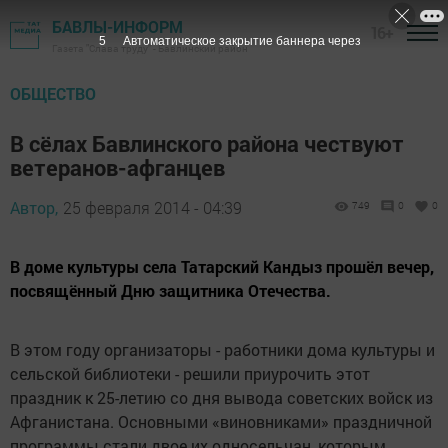
БАВЛЫ-ИНФОРМ
16+
4
Автоматическое закрытие баннера через
Газета "Слава труду" - Бавлинский район
ОБЩЕСТВО
В сёлах Бавлинского района чествуют
ветеранов-афганцев
Автор,
25 февраля 2014 - 04:39
749
0
0
В доме культуры села Татарский Кандыз прошёл вечер,
посвящённый Дню защитника Отечества.
В этом году организаторы - работники дома культуры и
сельской библиотеки - решили приурочить этот
праздник к 25-летию со дня вывода советских войск из
Афганистана. Основными «виновниками» праздничной
программы стали двое их односельчан, которым,