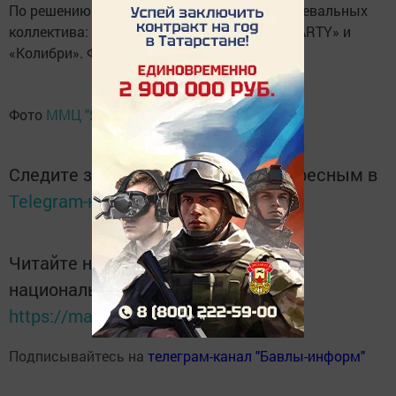
По решению жюри в финал вышли три танцевальных
коллектива: «LADY MARMELADE», «DANCEPARTY» и
«Колибри». Финал ожидается 1 марта.
Фото
ММЦ "Яшьлэр доньясы" г.Бавлы
Следите за самым важным и интересным в
Telegram-канале
Татмедиа
Читайте новости Татарстана в
национальном мессенджере MАХ:
https://max.ru/tatmedia
Подписывайтесь на
телеграм-канал "Бавлы-информ"