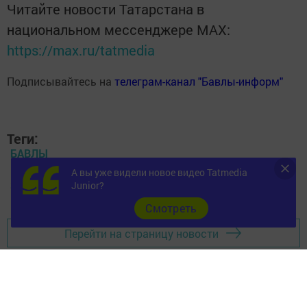
Читайте новости Татарстана в
национальном мессенджере MАХ:
https://max.ru/tatmedia
Подписывайтесь на
телеграм-канал "Бавлы-информ"
Теги:
БАВЛЫ
А вы уже видели новое видео Tatmedia
ЗДРАВООХРАНЕНИЕ
Junior?
Cмотреть
Перейти на страницу новости