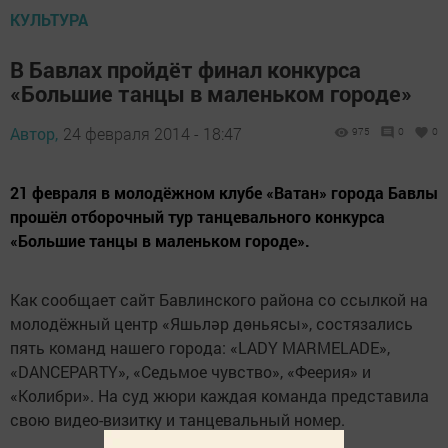
КУЛЬТУРА
В Бавлах пройдёт финал конкурса
«Большие танцы в маленьком городе»
Автор,
24 февраля 2014 - 18:47
975
0
0
21 февраля в молодёжном клубе «Ватан» города Бавлы
прошёл отборочный тур танцевального конкурса
«Большие танцы в маленьком городе».
Как сообщает сайт Бавлинского района со ссылкой на
молодёжный центр «Яшьләр дөньясы», состязались
пять команд нашего города: «LADY MARMELADE»,
«DANCEPARTY», «Седьмое чувство», «Феерия» и
«Колибри». На суд жюри каждая команда представила
свою видео-визитку и танцевальный номер.