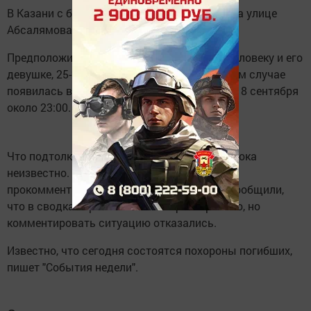
В Казани с балкона седьмого этажа дома на улице
Абсалямова выпали юноша и девушка.
Предположительно погибшим, молодому человеку и его
девушке, 25-26 лет. Информация о трагичном случае
появилась в социальной сети «Вконтакте» 18 сентября
около 23:00.
Что подтолкнуло пару пойти на такой шаг, пока
неизвестно. В СК РТ никак ситуацию не
прокомментировали, а в УМВД по Казани сообщили,
что в сводках происшествие зафиксировано, но
комментировать ситуацию отказались.
Известно, что сегодня состоятся похороны погибших,
пишет "События недели".