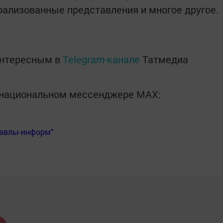
рализованные представления и многое другое.
интересным в
Telegram-канале
Татмедиа
в национальном мессенджере MАХ:
Бавлы-информ"