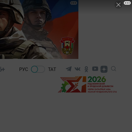
6+
РУС
ТАТ