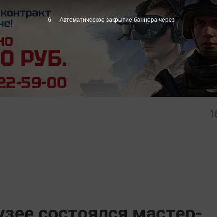
4
Автоматическое закрытие баннера через
1
узее состоялся мастер-