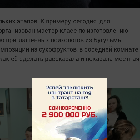
ьких этапов. К примеру, сегодня, для
 организован мастер-класс по изготовлению
ю приглашенных психологов из Бугульмы
мпозиции из сухофруктов, в соседней комнате
как её сделать рассказала и показала местная