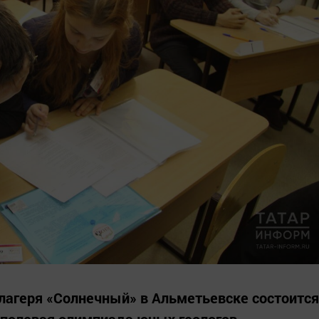
 лагеря «Солнечный» в Альметьевске состоится
 полевая олимпиада юных геологов.