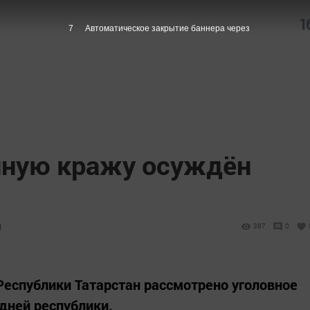
1
6
Автоматическое закрытие баннера через
упную кражу осуждён
0
387
0
еспублики Татарстан рассмотрено уголовное
дней республики.