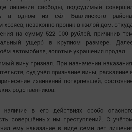
де лишения свободы, подсудимый соверши
сь в одном из сёл Бавлинского района
 хозяев, незаконно проник в жилой дом, откуд
ения на сумму 522 000 рублей, причинив те
альный ущерб в крупном размере. Дале
оём автомобиле, золотые украшения продал.
мый вину признал. При назначении наказания
тельств, суд учёл признание вины, раскаяние 
принесение извинений потерпевшей, состояни
зких родственников.
о наличие в его действиях особо опасног
ость совершённых им преступлений. С учёто
ачил ему наказание в виде семи лет лишени