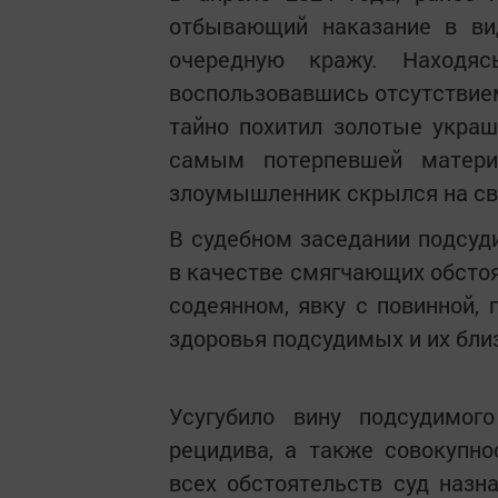
отбывающий наказание в ви
очередную кражу. Находя
воспользовавшись отсутствием
тайно похитил золотые украш
самым потерпевшей матери
злоумышленник скрылся на св
В судебном заседании подсуди
в качестве смягчающих обстоя
содеянном, явку с повинной, 
здоровья подсудимых и их бли
Усугубило вину подсудимог
рецидива, а также совокупн
всех обстоятельств суд назн