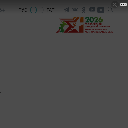
6+
РУС
ТАТ
0