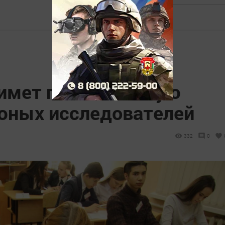
имет геологическую
юных исследователей
332
0