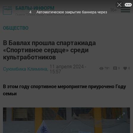
БАВЛЫ-ИНФОРМ
16+
2
Автоматическое закрытие баннера через
Газета "Слава труду" - Бавлинский район
ОБЩЕСТВО
В Бавлах прошла спартакиада
«Спортивное сердце» среди
культработников
11 апреля 2024 -
Суюмбика Климина,
781
0
0
15:57
В этом году спортивное мероприятие приурочено Году
семьи