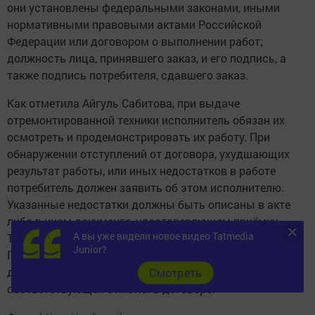
они установлены федеральными законами, иными
нормативными правовыми актами Российской
Федерации или договором о выполнении работ;
должность лица, принявшего заказ, и его подпись, а
также подпись потребителя, сдавшего заказ.
Как отметила Айгуль Сабитова, при выдаче
отремонтированной техники исполнитель обязан их
осмотреть и продемонстрировать их работу. При
обнаружении отступлений от договора, ухудшающих
результат работы, или иных недостатков в работе
потребитель должен заявить об этом исполнителю.
Указанные недостатки должны быть описаны в акте
либо в ином документе, удостоверяющем приёмку.
А вы уже видели новое видео Tatmedia
Требуйте составления такого акта.
Junior?
После окончания работ требуйте подписания
двустороннего акта о приемке работ или проставления
Cмотреть
соответствующей отметки в договоре.