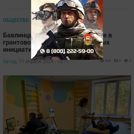
ОБЩЕСТВО
Бавлинцы могут принять участие в
грантовом конкурсе инклюзивных
инициатив
Автор,
11 апреля 2024 - 15:11
668
0
0