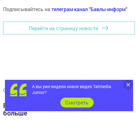
Подписывайтесь на
телеграм-канал "Бавлы-информ"
Перейти на страницу новости
А вы уже видели новое видео Tatmedia
ОБЩЕСТВО
Junior?
Cмотреть
Рабочих дней в Татарстане станет
больше
Автор,
22 сентября 2016 - 07:05
716
0
0