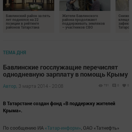
Бавлинский район за пять
Жители Бавлинского
Снижени
лет поднялся на 22
района продолжают
клещей
позиции в рейтинге
поддерживать земляков
зафикс
районов Татарстана
– участников СВО
Татарст
ТЕМА ДНЯ
Бавлинские госслужащие перечислят
однодневную зарплату в помощь Крыму
Автор,
3 марта 2014 - 20:08
751
0
0
В Татарстане создан фонд «В поддержку жителей
Крыма».
По сообщению ИА
«Татар-информ»
, ОАО «Татнефть»