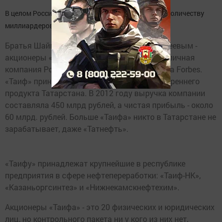
В целом Россия занимает третье место в мире по количеству
миллиардеров.
Братья Шаймиевы и Шигабутдинов с Сультеевым -
акционеры «Таифа». Это крупнейшая непубличная
компания России по версии того же журнала Forbes.
«Таиф» приносит более трети валового внутреннего
продукта Татарстана. В 2012 году выручка компании
составляла 450 млрд рублей, а чистая прибыль - около
60 млрд. рублей. Больше «Таифа» никто в Татарстане не
зарабатывает, даже «Татнефть».
«Таифу» принадлежат крупнейшие в республике
предприятия в сфере нефтепереработки: «Таиф-НК»,
«Казаньоргсинтез» и «Нижнекамскнефтехим».
Акционеры «Таифа» - это 20 физических и юридических
лиц, но контрольного пакета ни у кого из них нет,