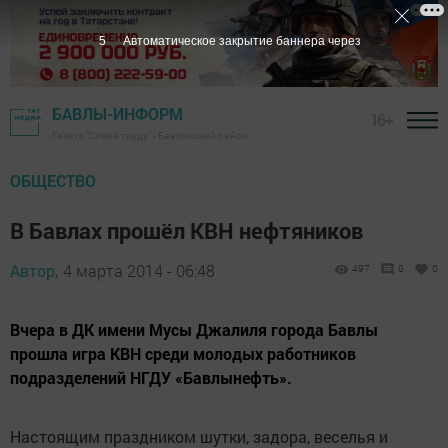
4
Автоматическое закрытие баннера через
БАВЛЫ-ИНФОРМ
16+
Газета "Слава труду" - Бавлинский район
ОБЩЕСТВО
В Бавлах прошёл КВН нефтяников
Автор,
4 марта 2014 - 06:48
497
0
0
Вчера в ДК имени Мусы Джалиля города Бавлы
прошла игра КВН среди молодых работников
подразделений НГДУ «Бавлынефть».
Настоящим праздником шутки, задора, веселья и