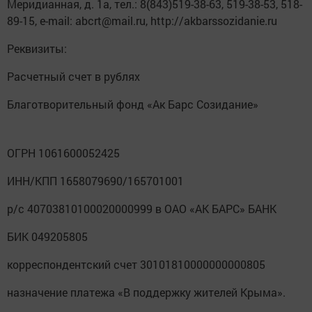
Меридианная, д. 1а, тел.: 8(843)519-38-63, 519-38-53, 518-
89-15, e-mail: abcrt@mail.ru, http://akbarssozidanie.ru
Реквизиты:
Расчетный счет в рублях
Благотворительный фонд «Ак Барс Созидание»
ОГРН 1061600052425
ИНН/КПП 1658079690/165701001
р/с 40703810100020000999 в ОАО «АК БАРС» БАНК
БИК 049205805
корреспондентский счет 30101810000000000805
назначение платежа «В поддержку жителей Крыма».