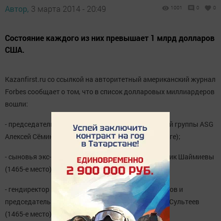
Автор,
3 марта 2014 - 20:49
1001
0
0
Состояние каждого из них превышает 1 млрд долларов
США.
Kazanfirst.ru со ссылкой на авторитетный американский журнал
Forbes сообщает о том, что в список долларовых миллиардеров
вошли:
- председатель совета директоров инвестиционной группы ASG
Алексей Сёмин (1442-е место в глобальном рейтинге);
- сыновья экс-президента Татарстана Айрат и Радик Шаймиевы
(1465-е место);
- гендиректор группы «Таиф» Альберт Шигабутдинов и
председатель совета директоров «Таифа» Рустем Сультеев
(1465-е место).