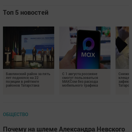
Топ 5 новостей
Бавлинский район за пять
С 1 августа россияне
Снижени
лет поднялся на 22
смогут пользоваться
клещей
позиции в рейтинге
МАКСом без расхода
зафикс
районов Татарстана
мобильного трафика
Татарст
ОБЩЕСТВО
Почему на шлеме Александра Невского