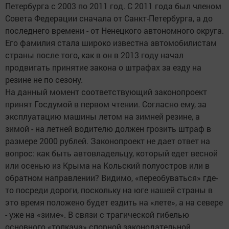
Петербурга с 2003 по 2011 год. С 2011 года был членом
Совета Федерации сначала от Санкт-Петербурга, а до
последнего времени - от Ненецкого автономного округа.
Его фамилия стала широко известна автомобилистам
страны после того, как в он в 2013 году начал
продвигать принятие закона о штрафах за езду на
резине не по сезону.
На данный момент соответствующий законопроект
принят Госдумой в первом чтении. Согласно ему, за
эксплуатацию машины летом на зимней резине, а
зимой - на летней водителю должен грозить штраф в
размере 2000 рублей. Законопроект не дает ответ на
вопрос: как быть автовладельцу, который едет весной
или осенью из Крыма на Кольский полуостров или в
обратном направлении? Видимо, «переобуваться» где-
то посреди дороги, поскольку на юге нашей страны в
это время положено будет ездить на «лете», а на севере
- уже на «зиме». В связи с трагической гибелью
основного «толкача» спорной законодательной