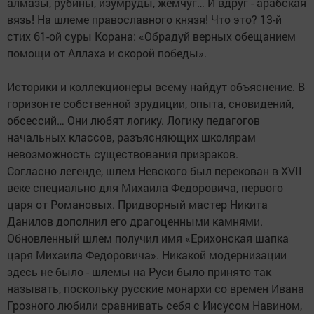
алмазы, рубины, изумруды, жемчуг… И вдруг - арабская
вязь! На шлеме православного князя! Что это? 13-й
стих 61-ой суры Корана: «Обрадуй верных обещанием
помощи от Аллаха и скорой победы».
Историки и коллекционеры всему найдут объяснение. В
горизонте собственной эрудиции, опыта, сновидений,
обсессий… Они любят логику. Логику педагогов
начальных классов, разъясняющих школярам
невозможность существования призраков.
Согласно легенде, шлем Невского был перекован в XVII
веке специально для Михаила Федоровича, первого
царя от Романовых. Придворный мастер Никита
Данилов дополнил его драгоценными камнями.
Обновленный шлем получил имя «Ерихонская шапка
царя Михаила Федоровича». Никакой модернизации
здесь не было - шлемы на Руси было принято так
называть, поскольку русские монархи со времен Ивана
Грозного любили сравнивать себя с Иисусом Навином,