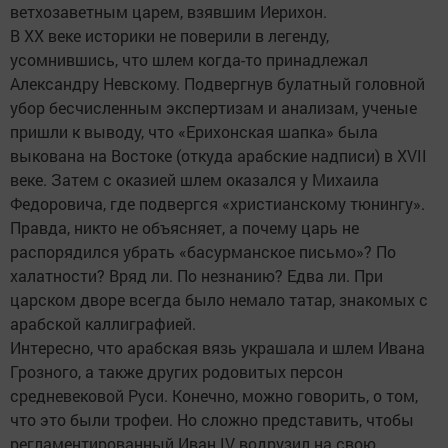
ветхозаветным царем, взявшим Иерихон.
В XX веке историки не поверили в легенду,
усомнившись, что шлем когда-то принадлежал
Александру Невскому. Подвергнув булатный головной
убор бесчисленным экспертизам и анализам, ученые
пришли к выводу, что «Ерихонская шапка» была
выкована на Востоке (откуда арабские надписи) в XVII
веке. Затем с оказией шлем оказался у Михаила
Федоровича, где подвергся «христианскому тюнингу».
Правда, никто не объясняет, а почему царь не
распорядился убрать «басурманское письмо»? По
халатности? Вряд ли. По незнанию? Едва ли. При
царском дворе всегда было немало татар, знакомых с
арабской каллиграфией.
Интересно, что арабская вязь украшала и шлем Ивана
Грозного, а также других родовитых персон
средневековой Руси. Конечно, можно говорить, о том,
что это были трофеи. Но сложно представить, чтобы
регламентированный Иван IV водрузил на свою