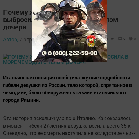
Почему жительница Башкирии
выбросила в море чемодан с телом
дочери
Автор,
7 апреля 2017 - 06:41
764
0
0
Итальянская полиция сообщила жуткие подробности
гибели девушки из России, тело которой, спрятанное в
чемодане, было обнаружено в гавани итальянского
города Римини.
Эта история всколыхнула всю Италию. Как оказалось,
в момент гибели 27-летняя девушка весила всего 35 кг.
Очевидно, что ее смерть наступила не вследствие чьих-