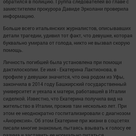
обратился в полицию. Группа следователей во главе с
заместителем прокурора Давиде Эрколани проверила
информацию.
Больше всего итальянских журналистов, описывавших
детали трагедии, удивил тот факт, что девушке, которая
буквально умирала от голода, никто не вызвал скорую
помощь.
Личность погибшей была установлена при помощи
дактилоскопии. Ее имя - Екатерина Лактионова, в
профиле у девушки значится, что она родом из Уфы,
закончила в 2014 году Башкирский государственный
университет и уехала к матери, работавшей в Италии
сиделкой. Известно, что Екатерина получила вид на
жительство в Италии, прожив там несколько лет. При
этом ее неоднократно госпитализировали с диагнозом
«Анорексия». Об этом Екатерине при жизни в соцсетях
писали многие знакомые, пытаясь взывать к голосу ее
разума и заставить ее нормально питаться.