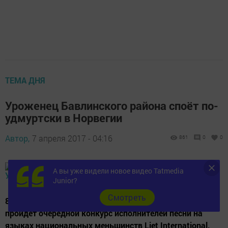
ТЕМА ДНЯ
Уроженец Бавлинского района споёт по-
удмуртски в Норвегии
Автор,
7 апреля 2017 - 04:16
861
0
0
А вы уже видели новое видео Tatmedia
Junior?
Cмотреть
8 марта в местечке Каутокейно на севере Норвегии
пройдёт очередной конкурс исполнителей песни на
языках национальных меньшинств Liet International,