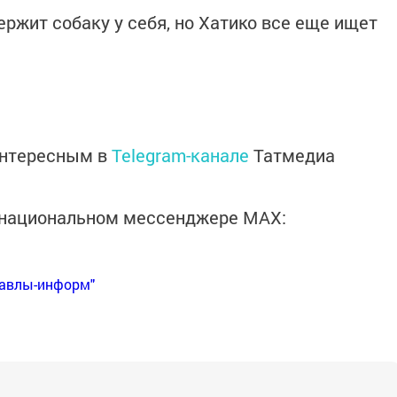
ржит собаку у себя, но Хатико все еще ищет
интересным в
Telegram-канале
Татмедиа
в национальном мессенджере MАХ:
Бавлы-информ"