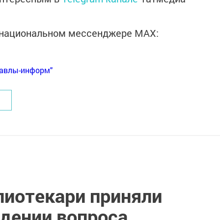
в национальном мессенджере MАХ:
Бавлы-информ"
лиотекари приняли
ждении вопроса