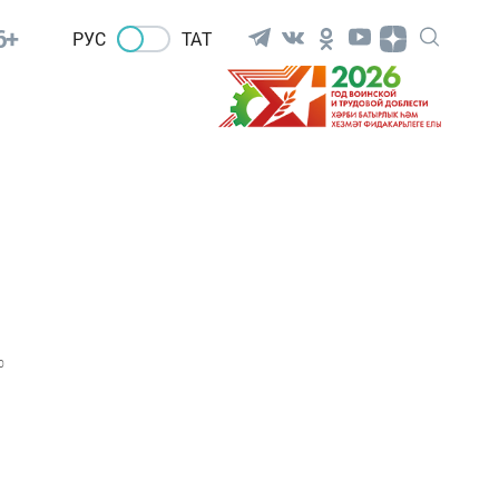
6+
РУС
ТАТ
0