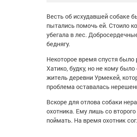
Весть об исхудавшей собаке б
пытались помочь ей. Стоило ко
убегала в лес. Добросердечны
беднягу.
Некоторое время спустя было р
Хатико, будку, но не кому был
житель деревни Урмекей, котор
проблема оставалась нерешенно
Вскоре для отлова собаки не
охотника. Ему лишь со второго
поймать. На время охотник со