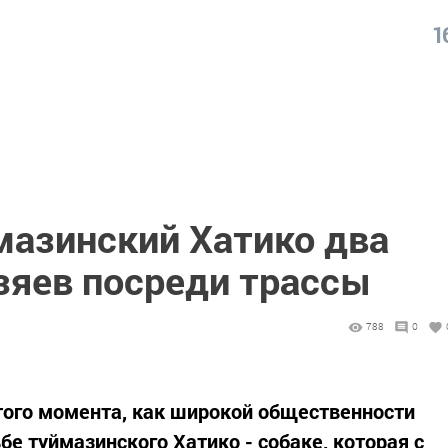
1
мазинский Хатико два
зяев посреди трассы
788
0
того момента, как широкой общественности
бе туймазинского Хатико - собаке, которая с