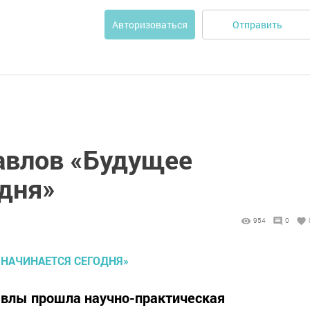
Отправить
Авторизоваться
авлов «Будущее
одня»
954
0
авлы прошла научно-практическая